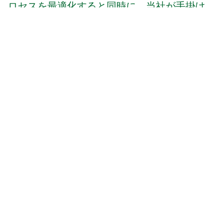
ロセスを最適化すると同時に、当社が手掛け
るどのプロジェクトにおいても最高水準の品
質管理を維持することです。私たちは国際的
に著名な学術研究グループと協力して新たな
関心領域を定義することを通じ、高い競争力
の維持を図っています。
ラボが当社の心臓部
当社は、製品の品質確保だけでなく、新製品
および既存製品におけるプロバイオティクス
の安定性の確保も目指しています。当社の研
究成果は特許を取得済みで、知的財産法によ
って保護されています。
開始から完成まで全体をサポート
当社のアプリケーション開発チームは、飲
料、錠剤、カプセルといった特定アプリケー