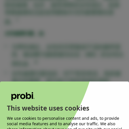
阴道健康。此外，接受调查的女性指出，改善
骨骼健康状况是使用膳食补充剂最重要的原
1
因。
女性健康问题，如
与男性相比，女性经历胃肠道不适的频率更
高。被诊断为肠易激综合征（IBS）的女性比
2
男性多。
女性健康问题包括：对于母亲来说，免疫健
康尤其重要，因为孩子很容易感染感冒。
阴道细菌失调，可能导致尿路和阴道感染，
也可能增加早产的风险
This website uses cookies
骨骼健康，包括人们已经充分认识到随着年
龄增长骨质疏松症和骨折风险会增加。骨骼
We use cookies to personalise content and ads, to provide
强健，保持活力和灵活性，是健康生活的重
social media features and to analyse our traffic. We also