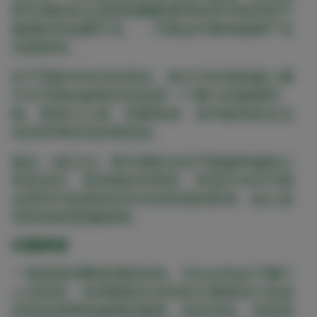
群失调的特点是致病菌数量增加而导致有助于
健康的有益菌不足。，可能会对整体健康产生
负面影响。
对于育龄年轻女性来说，每月月经或铁摄入量
不足导致的缺铁性贫血是一个重大的健康风
险。素食主义者、纯素食者、各年龄段的女运
动员和孕妇也容易贫血。
接近（或已过）更年期的女性可能越来越担心
骨质流失、骨质疏松和骨折，而老年女性可能
会受到与低度炎症有关的疾病的影响，如心血
管疾病和II型糖尿病。
长期承诺
一项美国消费者调查发现，无论女性处于哪个
人生阶段，使用膳食补充剂的主要驱动力是保
持或改善整体健康的愿望，包括消化、免疫和