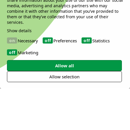
share information about your use of our site with our social
要因素
media, advertising and analytics partners who may
combine it with other information that you’ve provided to
them or that they’ve collected from your use of their
1. Bailey et al. 2013. JAMA, doi:
services.
10.1001/jamainternmed.2013.2299
Show details
2. Payne et al. 2004. Gend. Med., doi:
10.1016/s1550-8579(04)80007-x
Necessary
Preferences
Statistics
Marketing
Allow all
Probi如何提供帮助？
Allow selection
益生菌在许多健康领域有着悠久的食用历史，
尤其是在消化和免疫支持方面。然而，并不是
所有的益生菌都是一样的，即使是相同的菌
属，不同的菌株可能有不同的作用机理和独特
的健康益处。摄入精心选择的益生菌可能会促
进菌群的多样化、平衡的微生物群，从而改善