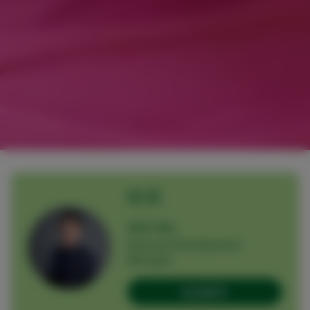
联系
Will Wu
Business Development
Manager
发送邮件