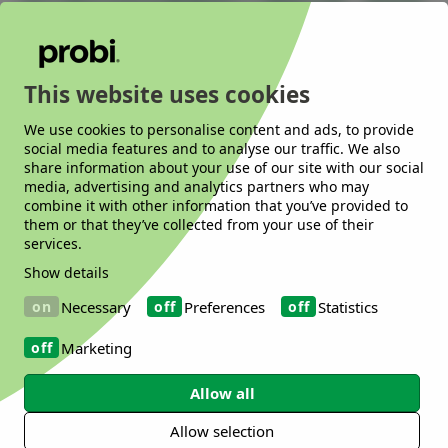
*由于最近对乳杆菌属进行了重新分类，某些名
称会有所变化。
This website uses cookies
专业知识助您坚实迈出每一
We use cookies to personalise content and ads, to provide
步
social media features and to analyse our traffic. We also
share information about your use of our site with our social
media, advertising and analytics partners who may
®
Probi 普诺碧
提供了丰富的生产经验和广泛的
combine it with other information that you’ve provided to
专业技术。我们在每个生产阶段都会进行严格
them or that they’ve collected from your use of their
services.
的分析和测试，以确保我们的益生菌产品能够
Show details
在生产过程中存活下来。我们的工厂严格按照
GMP 运行，并在工厂所在国获得了多项认证。
Necessary
Preferences
Statistics
作为单独的益生菌产品，以及在混合物中，所
Marketing
®
有 Probi 普诺碧
LiveBac 菌株都在补充剂和功
Allow all
能性食品领域拥有广泛的商用历史。大多数菌
株和产品都属于无过敏原产品，获得了 kosher
Allow selection