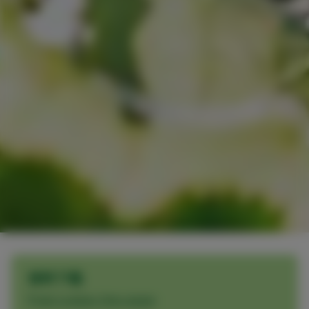
资料下载
Probi Livebac One-pager