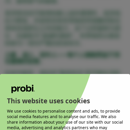
泻、肠胃胀气和腹痛。
某些情况也可能增加肠上皮的通透性，使其抵
抗力降低，并损害其将有害物质和细菌排除在
身体其他部位之外的能力。这个过程被称为易
位，也被称为“渗漏性肠病”。有害物质从肠道
转移与一系列严重的疾病有关。
儿童、成人、老年人——每个人都能受益于消
化健康的改善。
在各年龄段，稳定的“肠道状况”是平衡生活的
基础。它是人类展现最佳表现的关键，即使是
在最具挑战性的心理和身体活动中，也能体会
到生活乐趣的增加。多项研究表明，摄入益生
This website uses cookies
菌可以提高整体生活质量，这一结论不足为
奇。
We use cookies to personalise content and ads, to provide
social media features and to analyse our traffic. We also
在人的一生中，肠道菌群将不断受到挑战和发
share information about your use of our site with our social
media, advertising and analytics partners who may