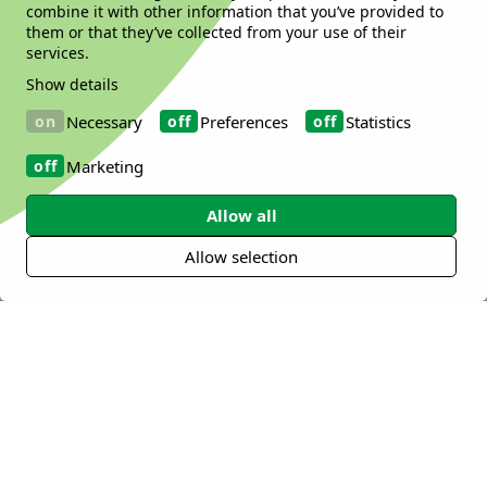
生变化。通过保持有益菌和有害菌之间的平
combine it with other information that you’ve provided to
衡，我们可以在任何年龄都保持强健的消化系
them or that they’ve collected from your use of their
services.
统健康。
Show details
1. Sperber et al, 2020. Gastroenterology, doi:
Necessary
Preferences
Statistics
10.1053/j.gastro.2020.04.014
2. World Gastroenterology Association
Marketing
report 20152.
2.世界胃肠病学协会2015年报告
Allow all
Allow selection
益生菌如何起作用？
多项临床试验表明，不同种类的益生菌可以改
善消化系统健康。然而，并非所有的益生菌都
是相同的，即使同一菌种的不同菌株也可能具
有不同的作用机制和独特的健康作用。想要找
到满足您需求的菌株，第一步是确定期望的健